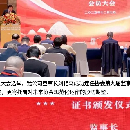
经大会选举，我公司董事长刘艳森成功
连任协会
第九届监
定，更寄托着对未来协会规范化运作的殷切期望。