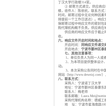
丁汉大学行政楼314室。
② 邮寄方式递交。供应商应
楼，收件人：陈依杭，联系方式：1
时间，邮寄过程中无论何种因素
排提前一个工作日送达）。响应
保邮寄过程中响应文件的密封包
购代理机构概不负责。供应商在
供应商的
响应文件应于截止
收。
六、响应文件开启时间和地点：
开启时间：
同
响应文件递交
开启地点
：
宁波市鄞州区泰
七、其他注意事项：
1、单位负责人为同一人或
2、为本项目提供整体设计
动
。
3、本次采购公告同时在中国招标投
网站（http://www.deweizj.co
八、联系方式：
采购人：宁波诺丁汉大学
地址：宁波市鄞州区泰康东
联系人：梅老师
联系邮箱：
Laura.Mei@nottin
采购
代理
机构名称：德威工
地
址：宁波市星海南路
1