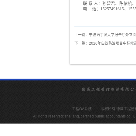
联
系
人：孙碧君、陈依杭
电
话：
15257491615、1555
上一篇：宁波诺丁汉大学报告厅外立
下一篇：2026年白蚁防治项目中标候
工程OA系统
版权所有:德威工程管理咨询有限
All rights reserved: zhejiang, certified public accountants c