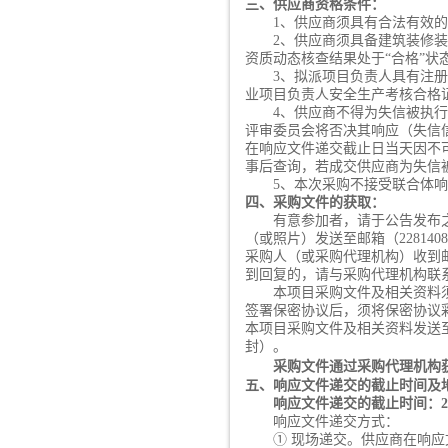
三、供应商资格条件：
1、供应商须具有合法有效
2、供应商须具备建筑装修
资质动态核查结果处于“合格”状
3、拟派项目负责人具有注
业项目负责人安全生产考核合格
4、供应商不得为失信被执
评审委员会将否决其响应（失信信息以响
在响应文件递交截止日当天因不
事后查询，若
成交供应商
为失信
5、本次采购不接受联合体
响
四、采购文件的获取：
有意参加者，请于公告发布
（或照片）发送至邮箱（22814
采购人（或采购代理机构）收到
到回复的，请与采购代理机构联系，
本项目采购文件及相关资料
签署保密协议后，须将保密协议
本项目采购文件及相关资料发送
封）。
采购文件通过采购代理机构
五、响应文件递交的截止时间及
响应文件递交的截止时间：
响应文件递交方式：
① 现场递交。供应商在响应