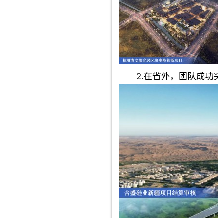
2.在省外，团队成