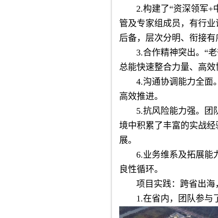
2.构建了“资深领军+
管及专家组成员，有行业
后备，层次分明、衔接有
3.合作精神突出。“老
总能快速整合力量、高效
4.沟通协调能力全面。
高效推进。
5.抗风险能力强。团队
境中积累了丰富的实战经
展。
6.业务维系及拓展能力
良性循环。
项目实践：跨省出海
1.在省内，团队参与