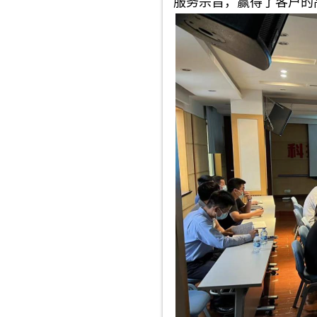
服务宗旨，赢得了客户的