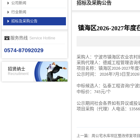
招标及采购公告
公司新闻
行业新闻
招标及采购公告
镇海区2026-202
服务热线
Service Hotline
0574-87092029
采购人
：宁波市镇海区农业农村
采购代理人
：
德威工程管理咨询
项目名称：镇海区
年度
2026-2027
招贤纳士
Recruitment
公示时间
：
年
月
日至
202
6
7
3
202
6
中标候选人：弘泰工程咨询
宁波
(
中标价
：
元
个
745
/
公示期间社会各界如有异议或投
项目
采购
（代理）人电话：
13566
上一篇：周公宅水库坝区整改修复项